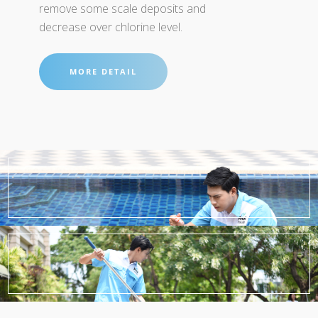
remove some scale deposits and
decrease over chlorine level.
MORE DETAIL