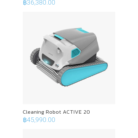
฿
36,380.00
Cleaning Robot ACTIVE 20
฿
45,990.00